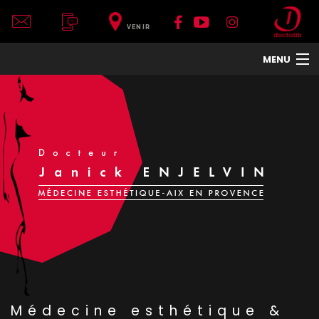
VENIR
MENU
ACCUEIL
DR JANICK ENJELVIN
LE CENTRE
VISAGE
CORPS
COU ET DÉCOLLETÉ
MAINS
TRAITEMENTS DE LA PEAU
HOMMES
TRAITEMENTS ET APPAREILS
PHOTOS
Médecine esthétique &