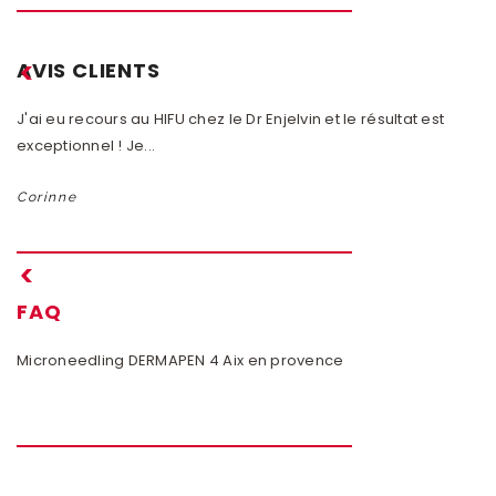
AVIS CLIENTS
J'ai eu recours au HIFU chez le Dr Enjelvin et le résultat est
En
exceptionnel ! Je...
Dr
Corinne
M
FAQ
Microneedling DERMAPEN 4 Aix en provence
Ep