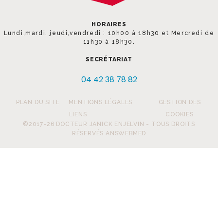
HORAIRES
Lundi,mardi, jeudi,vendredi : 10h00 à 18h30 et Mercredi de
11h30 à 18h30.
SECRÉTARIAT
04 42 38 78 82
PLAN DU SITE
MENTIONS LÉGALES
GESTION DES
LIENS
COOKIES
©2017-26 DOCTEUR JANICK ENJELVIN - TOUS DROITS
RÉSERVÉS ANSWEBMED