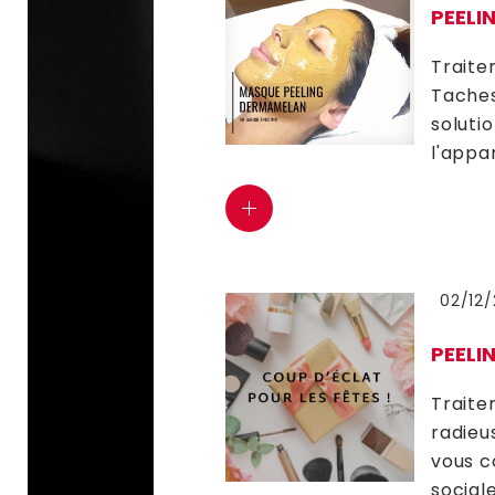
PEELI
Traite
Taches
soluti
l'appa
02/12/
PEELI
Traite
radieu
vous c
social