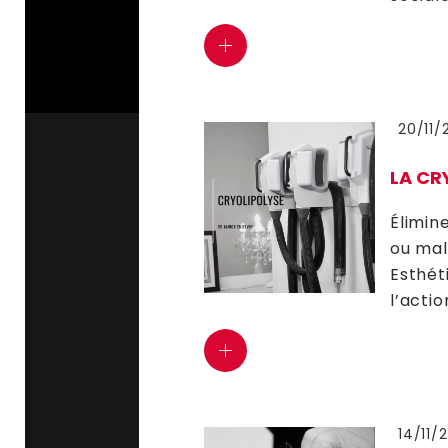
20/11/
LA CR
Élimin
ou mal
Esthéti
l’actio
14/11/