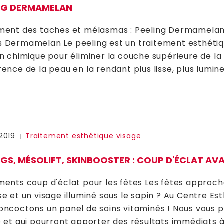
NG DERMAMELAN
ment des taches et mélasmas : Peeling Dermamelan
 Dermamelan Le peeling est un traitement esthétique 
on chimique pour éliminer la couche supérieure de la
rence de la peau en la rendant plus lisse, plus lumin
2019
Traitement esthétique visage
NGS, MÉSOLIFT, SKINBOOSTER : COUP D'ÉCLAT AV
ments coup d'éclat pour les fêtes Les fêtes approch
se et un visage illuminé sous le sapin ? Au Centre Es
oncoctons un panel de soins vitaminés ! Nous vous p
e et qui pourront apporter des résultats immédiats à