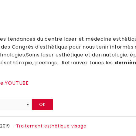
Sourcils
Transpiration aisselles Miradry
Le regard / Yeux
Cheveux
Rides
Micronutrition
res tendances du centre laser et médecine esthétiqu
Rougeurs/Couperose
 des Congrès d'esthétique pour nous tenir informés
Jawlines- Lignes et angles mandibulaires
nologies.Soins laser esthétique et dermatologie, épil
mésothérapie, peelings… Retrouvez toues les
dernièr
Profiloplastie du menton
Nez- Profiloplastie
ne YOUTUBE
Front
Tempes
Oreilles
2019
Traitement esthétique visage