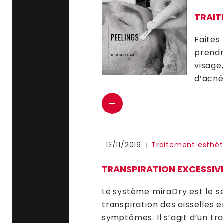
TRAIT
Faites
prendr
visage
d’acné
13/11/2019
Traitement esthét
TRANSPIRATION EXCESSIV
Le système miraDry est le s
transpiration des aisselles 
symptômes. Il s’agit d’un tr