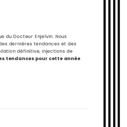
Soin hydratant facial Aquapure NO
Biorevitalisation PRX-T33
Cristal Fit
e du Docteur Enjelvin. Nous
Cryolipolyse CRISTAL PRO
 des dernières tendances et des
Radiofréquence multipolaire CRISTA
ation définitive, injections de
es tendances pour cette année
HIFU Nouveaux ultrasons focalisés
Microneedling DERMAPEN MEDICAL 4
Jett Plasma Lift/ PlexR
LED Lumière froide
Lumière pulsée IPL Lampe flash
Fils tenseurs et de stimulation réso
Fils de suspension/traction