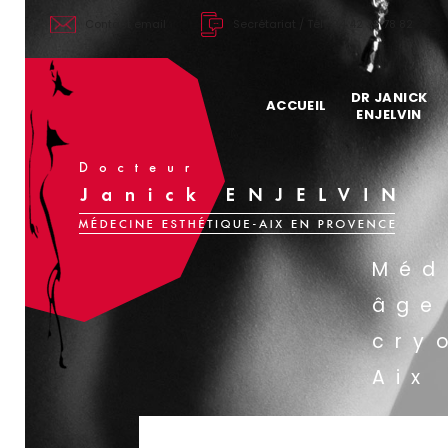
Contact
email
Secrétariat /
Tél : 04 42 38 78 82
DR JANICK
ACCUEIL
ENJELVIN
Tarifs 2026 d
Ma philosoph
Mon expérie
Mon parcour
Méd
Mes confére
âge
Les sociétés
cry
Aix