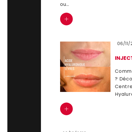
ou…
06/11/
INJEC
Commen
? Déco
Centre
Hyalur