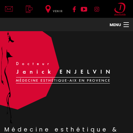
VENIR
MENU
ACCUEIL
DR JANICK ENJELVIN
LE CENTRE
VISAGE
CORPS
COU ET DÉCOLLETÉ
MAINS
TRAITEMENTS DE LA PEAU
HOMMES
TRAITEMENTS ET APPAREILS
PHOTOS
Médecine esthétique &