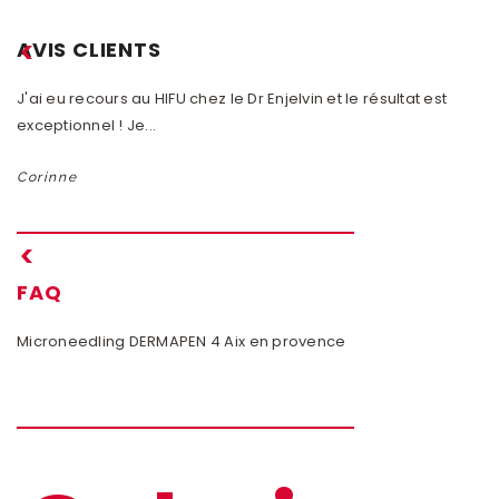
AVIS CLIENTS
J'ai eu recours au HIFU chez le Dr Enjelvin et le résultat est
En
exceptionnel ! Je...
Dr
Corinne
M
FAQ
Microneedling DERMAPEN 4 Aix en provence
Ep