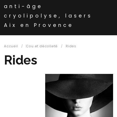
anti-âge
cryolipolyse, lasers
Aix en Provence
Accueil
Cou et décolleté
Rides
Rides