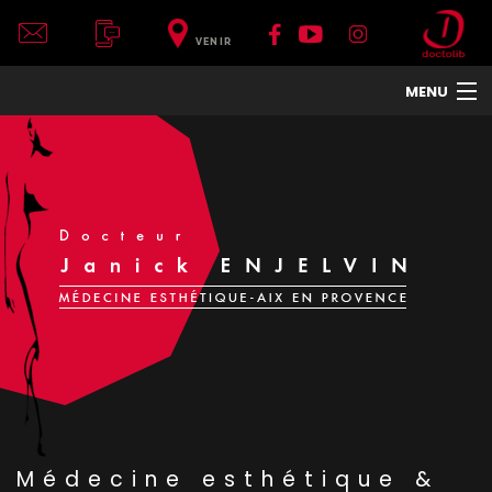
VENIR
MENU
ACCUEIL
DR JANICK ENJELVIN
LE CENTRE
VISAGE
CORPS
COU ET DÉCOLLETÉ
MAINS
TRAITEMENTS DE LA PEAU
HOMMES
TRAITEMENTS ET APPAREILS
PHOTOS
Médecine esthétique &