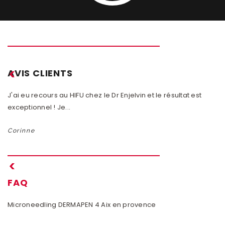
AVIS CLIENTS
J'ai eu recours au HIFU chez le Dr Enjelvin et le résultat est
En
exceptionnel ! Je...
Dr
Corinne
M
FAQ
Microneedling DERMAPEN 4 Aix en provence
Ep