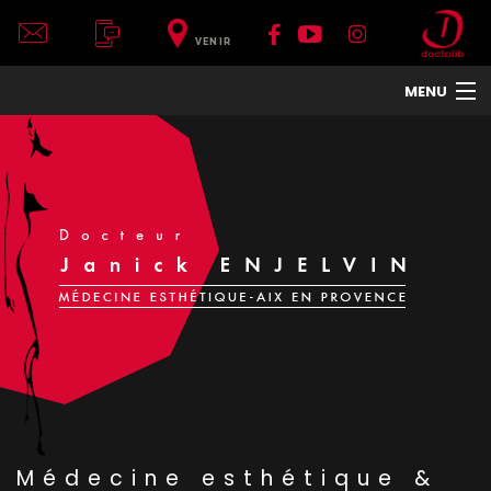
VENIR
MENU
ACCUEIL
DR JANICK ENJELVIN
LE CENTRE
VISAGE
CORPS
COU ET DÉCOLLETÉ
MAINS
TRAITEMENTS DE LA PEAU
HOMMES
TRAITEMENTS ET APPAREILS
PHOTOS
Médecine esthétique &