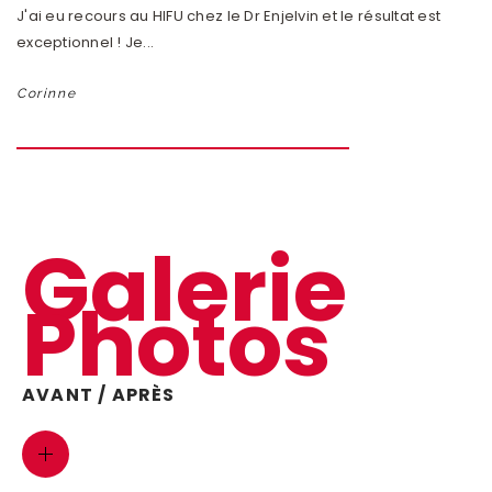
J'ai eu recours au HIFU chez le Dr Enjelvin et le résultat est
En
exceptionnel ! Je...
Dr
Corinne
M
Galerie
Photos
AVANT / APRÈS