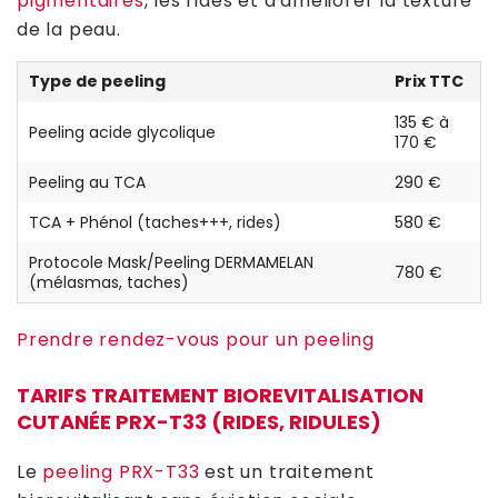
pigmentaires
, les rides et d'améliorer la texture
de la peau.
Type de peeling
Prix TTC
135 € à
Peeling acide glycolique
170 €
Peeling au TCA
290 €
TCA + Phénol (taches+++, rides)
580 €
Protocole Mask/Peeling DERMAMELAN
780 €
(mélasmas, taches)
Prendre rendez-vous pour un peeling
TARIFS TRAITEMENT BIOREVITALISATION
CUTANÉE PRX-T33 (RIDES, RIDULES)
Le
peeling PRX-T33
est un traitement