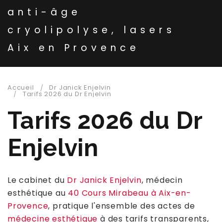
anti-âge
cryolipolyse, lasers
Aix en Provence
Accueil
Dr Janick Enjelvin
Tarifs 2026 du Dr Enjelvin
Tarifs 2026 du Dr
Enjelvin
Le cabinet du
Dr Janick Enjelvin
, médecin
esthétique au
40 Cours Mirabeau à Aix-en-
Provence
, pratique l'ensemble des actes de
médecine esthétique
à des tarifs transparents,