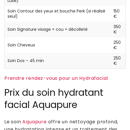
Luxe)
Soin Contour des yeux et bouche Perk (si réalisé
150
seul)
€
350
Soin Signature visage + cou + décolleté
€
250
Soin Cheveux
€
250
Soin Dos – 45 min
€
Prendre rendez-vous pour un Hydrafacial
Prix du soin hydratant
facial Aquapure
Le soin
Aquapure
offre un nettoyage profond,
une hydratation intense et un traitement des