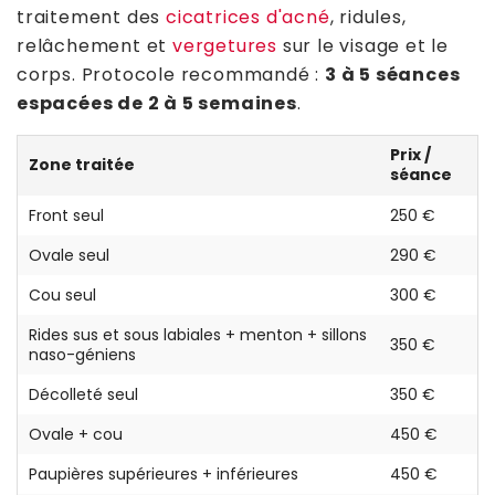
traitement des
cicatrices d'acné
, ridules,
relâchement et
vergetures
sur le visage et le
corps. Protocole recommandé :
3 à 5 séances
espacées de 2 à 5 semaines
.
Prix /
Zone traitée
séance
Front seul
250 €
Ovale seul
290 €
Cou seul
300 €
Rides sus et sous labiales + menton + sillons
350 €
naso-géniens
Décolleté seul
350 €
Ovale + cou
450 €
Paupières supérieures + inférieures
450 €