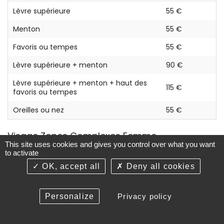
Lèvre supérieure
55 €
Menton
55 €
Favoris ou tempes
55 €
Lèvre supérieure + menton
90 €
Lèvre supérieure + menton + haut des
115 €
favoris ou tempes
Oreilles ou nez
55 €
Visage Zones Complexes Femme
This site uses cookies and gives you control over what you want
to activate
Zone
Prix / séance TTC
OK, accept all
Deny all cookies
Cou
100 €
Nuque
60 € à 140 €
Personalize
Privacy policy
Joues / Pommettes
55 €