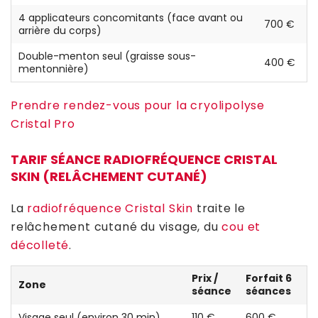
4 applicateurs concomitants (face avant ou
700 €
arrière du corps)
Double-menton seul (graisse sous-
400 €
mentonnière)
Prendre rendez-vous pour la cryolipolyse
Cristal Pro
TARIF SÉANCE RADIOFRÉQUENCE CRISTAL
SKIN (RELÂCHEMENT CUTANÉ)
La
radiofréquence Cristal Skin
traite le
relâchement cutané du visage, du
cou et
décolleté
.
Prix /
Forfait 6
Zone
séance
séances
Visage seul (environ 30 min)
110 €
600 €