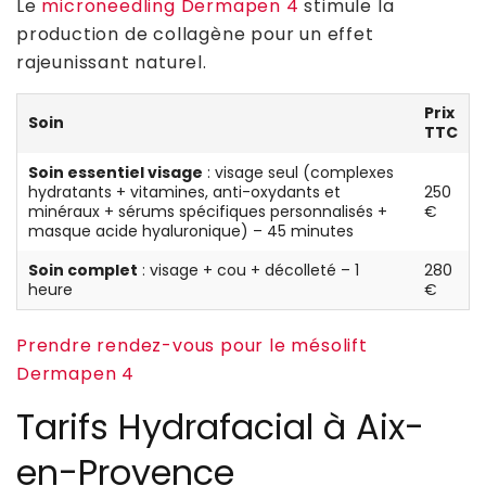
Le
microneedling Dermapen 4
stimule la
production de collagène pour un effet
rajeunissant naturel.
Prix
Soin
TTC
Soin essentiel visage
: visage seul (complexes
hydratants + vitamines, anti-oxydants et
250
minéraux + sérums spécifiques personnalisés +
€
masque acide hyaluronique) – 45 minutes
Soin complet
: visage + cou + décolleté – 1
280
heure
€
Prendre rendez-vous pour le mésolift
Dermapen 4
Tarifs Hydrafacial à Aix-
en-Provence