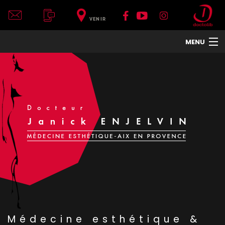
VENIR
MENU
ACCUEIL
DR JANICK ENJELVIN
LE CENTRE
VISAGE
CORPS
COU ET DÉCOLLETÉ
MAINS
TRAITEMENTS DE LA PEAU
HOMMES
TRAITEMENTS ET APPAREILS
PHOTOS
Médecine esthétique &