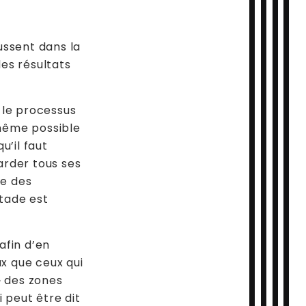
ssent dans la
 des résultats
 le processus
 même possible
u’il faut
garder tous ses
te des
tade est
afin d’en
x que ceux qui
» des zones
 peut être dit