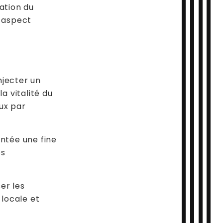
ation du
n aspect
njecter un
a vitalité du
eux par
ontée une fine
es
er les
 locale et