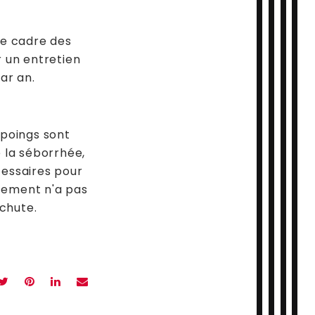
le cadre des
 un entretien
ar an.
mpoings sont
e la séborrhée,
cessaires pour
itement n'a pas
 chute.