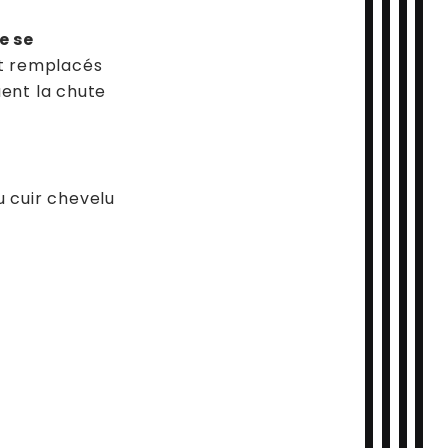
e se
nt remplacés
ent la chute
u cuir chevelu
: