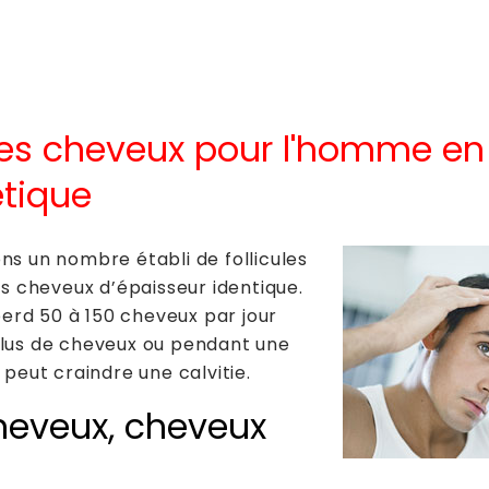
Sourcils
Transpiration aisselles Miradry
Le regard / Yeux
Cheveux
Rides
Micronutrition
des cheveux pour l'homme en
Rougeurs/Couperose
étique
Jawlines- Lignes et angles mandibulaires
Profiloplastie du menton
ns un nombre établi de follicules
Nez- Profiloplastie
es cheveux d’épaisseur identique.
Front
rd 50 à 150 cheveux par jour
plus de cheveux ou pendant une
Tempes
 peut craindre une calvitie.
Oreilles
heveux, cheveux