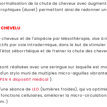
 normalisation de la chute de cheveux avec augment
trophiques (duvet) permettant ainsi de redonner u
R CHEVELU
 cheveux et de l'alopécie par Mésothérapie, vise à i
s par voie intradermique, dans le but de stimuler l
 l'état séborrhéique et de freiner la chute des chev
s sont réalisées avec une seringue sur laquelle est m
de d'un stylo muni de multiples micro-aiguilles vibrant
EN 4 dispositif médical
).
d'une séance de
LED
(lumières froides), qui va optimis
 fonctions cellulaires, améliorer la micro-circulation
m..)