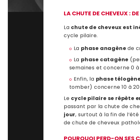
LA CHUTE DE CHEVEUX : DE 
La
chute de cheveux est in
cycle pilaire.
La
phase anagène
de cr
La
phase catagène
(pen
semaines et concerne 0 à
Enfin, la
phase télogèn
tomber) concerne 10 à 20 
Le
cycle pilaire se répète 
passant par la chute de ch
jour
, surtout à la fin de l’
de chute de cheveux pathol
POURQUOI PERD-ON SES C