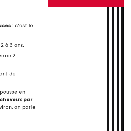
Gestion de la douleur Gaz Meopa
ases
: c’est le
2 à 6 ans.
iron 2
ant de
repousse en
 cheveux par
viron, on parle