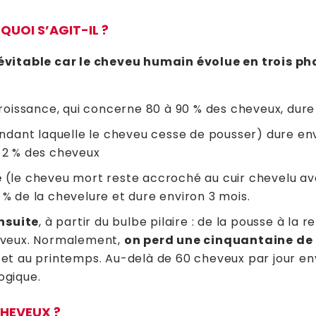
QUOI S’AGIT-IL ?
évitable car le cheveu humain évolue en trois ph
oissance, qui concerne 80 à 90 % des cheveux, dure 
dant laquelle le cheveu cesse de pousser) dure env
 2 % des cheveux
e
(le cheveu mort reste accroché au cuir chevelu av
% de la chevelure et dure environ 3 mois.
ensuite
, à partir du bulbe pilaire : de la pousse à la 
eveux. Normalement,
on perd une cinquantaine de
été et au printemps. Au-delà de 60 cheveux par jour en
ogique.
HEVEUX ?