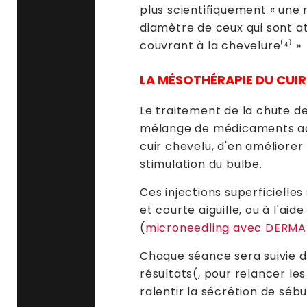
plus scientifiquement « une
diamètre de ceux qui sont a
couvrant à la chevelure⁽⁴⁾ »
LA MÉSOTHÉRAPIE DU CUI
Le traitement de la chute de
mélange de médicaments actif
cuir chevelu, d'en améliorer
stimulation du bulbe.
Ces injections superficielle
et courte aiguille, ou à l'ai
(
microneedling avec DERMAP
Chaque séance sera suivie 
résultats(, pour relancer les
ralentir la sécrétion de sébu