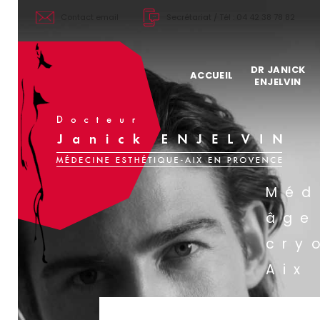
Contact
email
Secrétariat /
Tél : 04 42 38 78 82
DR JANICK
ACCUEIL
ENJELVIN
Tarifs 2026 d
Ma philosoph
Mon expérie
Mon parcour
Méd
Mes confére
âge
Les sociétés
cry
Aix