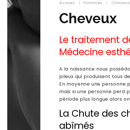
Accueil
Hommes
Cheveux
Cheveux
Le traitement 
Médecine esth
A la naissance nous possédo
pileux qui produisent tous d
En moyenne une personne pe
mais si une personne perd 
période plus longue alors on
La Chute des c
abîmés