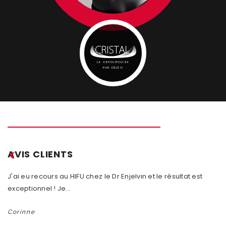
LA CRYOLIPOLISE
PAR DÉLÉO
AVIS CLIENTS
J'ai eu recours au HIFU chez le Dr Enjelvin et le résultat est
En
exceptionnel ! Je...
Dr
Corinne
M