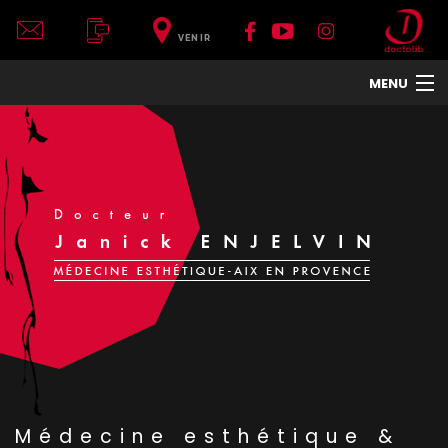
VENIR
MENU
ACCUEIL
DR JANICK ENJELVIN
LE CENTRE
VISAGE
CORPS
COU ET DÉCOLLETÉ
MAINS
TRAITEMENTS DE LA PEAU
HOMMES
TRAITEMENTS ET APPAREILS
PHOTOS
Médecine esthétique &