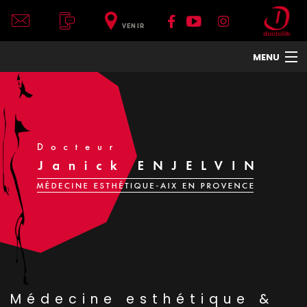
VENIR
MENU
ACCUEIL
DR JANICK ENJELVIN
LE CENTRE
VISAGE
CORPS
COU ET DÉCOLLETÉ
MAINS
TRAITEMENTS DE LA PEAU
HOMMES
TRAITEMENTS ET APPAREILS
PHOTOS
Médecine esthétique &