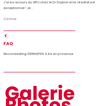
J'ai eu recours au HIFU chez le Dr Enjelvin et le résultat est
En
exceptionnel ! Je...
Dr
Corinne
M
FAQ
Microneedling DERMAPEN 4 Aix en provence
Ep
Galerie
Photos