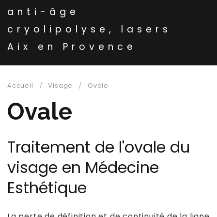
anti-âge
cryolipolyse, lasers
Aix en Provence
Accueil
Visage
Ovale
Ovale
Traitement de l'ovale du
visage en Médecine
Esthétique
La perte de définition et de continuité de la ligne